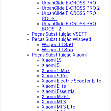
UrbanGlide E-CROSS PRO
UrbanGlide E-CROSS PRO 2
UrbanGlide E-CROSS PRO
BOOST
UrbanGlide E-CROSS PRO
BOOST 2
Peças Substituição VSETT
Peças Substituição Wispeed
Wispeed T850
Wispeed T855
Peças Substituição Xiaomi
Xiaomi 1S
Xiaomi 5
Xiaomi 5 Max
Xiaomi 5 Pro
Xiaomi Electric Scooter Elite
Xiaomi Elite
Xiaomi Essential
Xiaomi M365
Xiaomi MI 3
Xiaomi MI 3 Lite