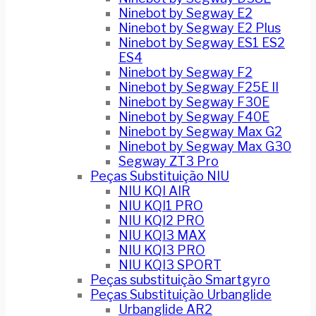
Ninebot by Segway E2
Ninebot by Segway E2 Plus
Ninebot by Segway ES1 ES2
ES4
Ninebot by Segway F2
Ninebot by Segway F25E II
Ninebot by Segway F30E
Ninebot by Segway F40E
Ninebot by Segway Max G2
Ninebot by Segway Max G30
Segway ZT3 Pro
Peças Substituição NIU
NIU KQI AIR
NIU KQI1 PRO
NIU KQI2 PRO
NIU KQI3 MAX
NIU KQI3 PRO
NIU KQI3 SPORT
Peças substituição Smartgyro
Peças Substituição Urbanglide
Urbanglide AR2