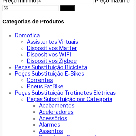
Preço mínimo
Preço máximo
Filtrar
Categorias de Produtos
Domotica
Assistentes Virtuais
Dispositivos Matter
Dispositivos WIFI
Dispositivos Zigbee
Peças Substituição Bicicleta
Peças Substituição E-Bikes
Correntes
Pneus FatBike
Peças Substituição Trotinetes Elétricas
Peças Substituição por Categoria
Acabamentos
Aceleradores
Acessórios
Alarmes
Assentos