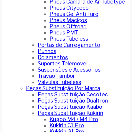
Pneus Camara de Ar Tubetype
Pneus Citycoco
Pneus Gel Anti Furo
Pneus Maciços
Pneus Offroad
Pneus PMT
Pneus Tubeless
Portas de Carregamento
Punhos
Rolamentos
Suportes Telemovel
Suspensões e Acessórios
Travão Tambor
Valvulas Tubeless
Peças Substituição Por Marca
Peças Substituição Cecotec
Peças Substituição Dualtron
Peças Substituição Kaabo
Peças Substituição Kukirin
Kugoo M4 / M4 Pro
Kukirin C1 Pro
Kukirin G1 Pro