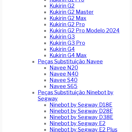
Kukirin G2
Kukirin G2 Master
Kukirin G2 Max
Kukirin G2 Pro
Kukirin G2 Pro Modelo 2024
Kukirin G3
Kukirin G3 Pro
Kukirin G4
Kukirin G4 Max
Peças Substituição Navee
Navee N20
Navee N40
Navee S40
Navee S65
Peças Substituição Ninebot by
Segway
Ninebot by Segway D18E
Ninebot by Segway D28E
Ninebot by Segway D38E
Ninebot by Segway E2
Ninebot by Segway E2 Plus