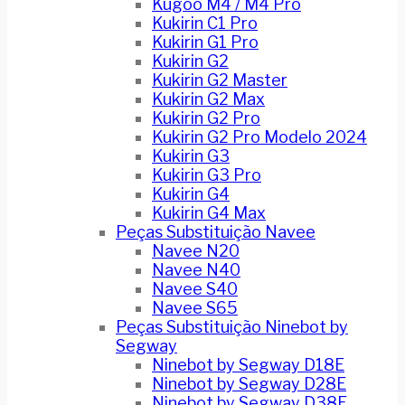
Kugoo M4 / M4 Pro
Kukirin C1 Pro
Kukirin G1 Pro
Kukirin G2
Kukirin G2 Master
Kukirin G2 Max
Kukirin G2 Pro
Kukirin G2 Pro Modelo 2024
Kukirin G3
Kukirin G3 Pro
Kukirin G4
Kukirin G4 Max
Peças Substituição Navee
Navee N20
Navee N40
Navee S40
Navee S65
Peças Substituição Ninebot by
Segway
Ninebot by Segway D18E
Ninebot by Segway D28E
Ninebot by Segway D38E