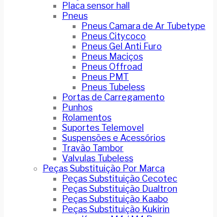
Placa sensor hall
Pneus
Pneus Camara de Ar Tubetype
Pneus Citycoco
Pneus Gel Anti Furo
Pneus Maciços
Pneus Offroad
Pneus PMT
Pneus Tubeless
Portas de Carregamento
Punhos
Rolamentos
Suportes Telemovel
Suspensões e Acessórios
Travão Tambor
Valvulas Tubeless
Peças Substituição Por Marca
Peças Substituição Cecotec
Peças Substituição Dualtron
Peças Substituição Kaabo
Peças Substituição Kukirin