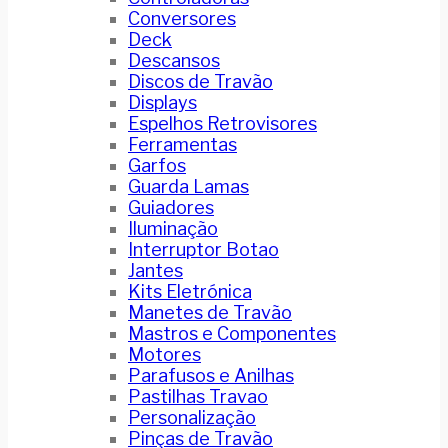
Conversores
Deck
Descansos
Discos de Travão
Displays
Espelhos Retrovisores
Ferramentas
Garfos
Guarda Lamas
Guiadores
Iluminação
Interruptor Botao
Jantes
Kits Eletrónica
Manetes de Travão
Mastros e Componentes
Motores
Parafusos e Anilhas
Pastilhas Travao
Personalização
Pinças de Travão