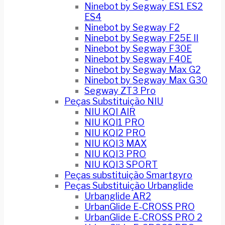
Ninebot by Segway ES1 ES2
ES4
Ninebot by Segway F2
Ninebot by Segway F25E II
Ninebot by Segway F30E
Ninebot by Segway F40E
Ninebot by Segway Max G2
Ninebot by Segway Max G30
Segway ZT3 Pro
Peças Substituição NIU
NIU KQI AIR
NIU KQI1 PRO
NIU KQI2 PRO
NIU KQI3 MAX
NIU KQI3 PRO
NIU KQI3 SPORT
Peças substituição Smartgyro
Peças Substituição Urbanglide
Urbanglide AR2
UrbanGlide E-CROSS PRO
UrbanGlide E-CROSS PRO 2