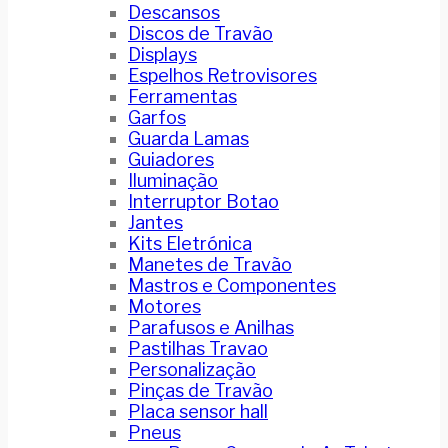
Descansos
Discos de Travão
Displays
Espelhos Retrovisores
Ferramentas
Garfos
Guarda Lamas
Guiadores
Iluminação
Interruptor Botao
Jantes
Kits Eletrónica
Manetes de Travão
Mastros e Componentes
Motores
Parafusos e Anilhas
Pastilhas Travao
Personalização
Pinças de Travão
Placa sensor hall
Pneus