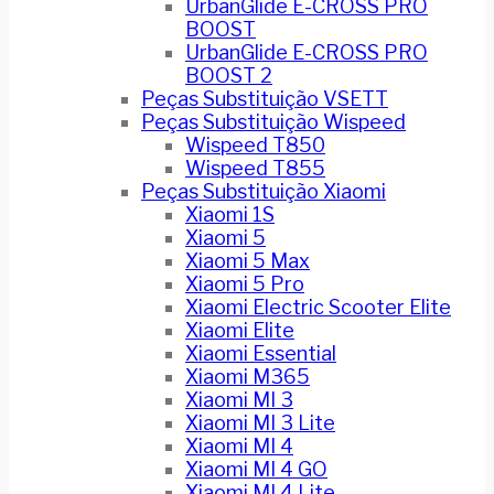
UrbanGlide E-CROSS PRO
BOOST
UrbanGlide E-CROSS PRO
BOOST 2
Peças Substituição VSETT
Peças Substituição Wispeed
Wispeed T850
Wispeed T855
Peças Substituição Xiaomi
Xiaomi 1S
Xiaomi 5
Xiaomi 5 Max
Xiaomi 5 Pro
Xiaomi Electric Scooter Elite
Xiaomi Elite
Xiaomi Essential
Xiaomi M365
Xiaomi MI 3
Xiaomi MI 3 Lite
Xiaomi MI 4
Xiaomi MI 4 GO
Xiaomi MI 4 Lite