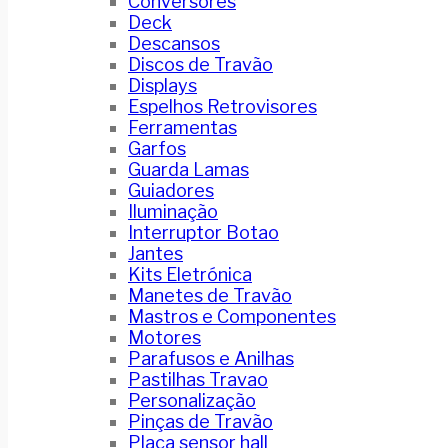
Conversores
Deck
Descansos
Discos de Travão
Displays
Espelhos Retrovisores
Ferramentas
Garfos
Guarda Lamas
Guiadores
Iluminação
Interruptor Botao
Jantes
Kits Eletrónica
Manetes de Travão
Mastros e Componentes
Motores
Parafusos e Anilhas
Pastilhas Travao
Personalização
Pinças de Travão
Placa sensor hall