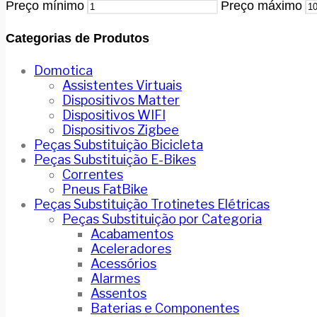
Preço mínimo
Preço máximo
Categorias de Produtos
Domotica
Assistentes Virtuais
Dispositivos Matter
Dispositivos WIFI
Dispositivos Zigbee
Peças Substituição Bicicleta
Peças Substituição E-Bikes
Correntes
Pneus FatBike
Peças Substituição Trotinetes Elétricas
Peças Substituição por Categoria
Acabamentos
Aceleradores
Acessórios
Alarmes
Assentos
Baterias e Componentes