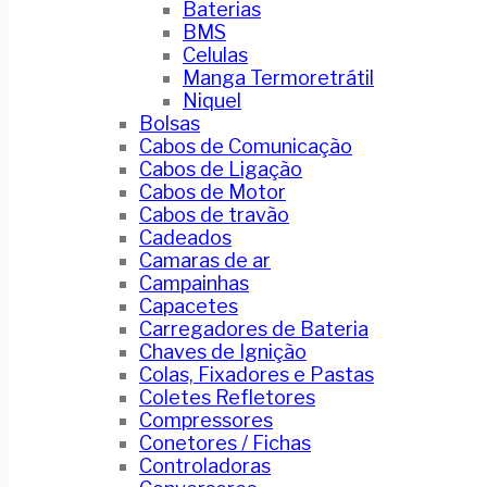
Baterias
BMS
Celulas
Manga Termoretrátil
Niquel
Bolsas
Cabos de Comunicação
Cabos de Ligação
Cabos de Motor
Cabos de travão
Cadeados
Camaras de ar
Campainhas
Capacetes
Carregadores de Bateria
Chaves de Ignição
Colas, Fixadores e Pastas
Coletes Refletores
Compressores
Conetores / Fichas
Controladoras