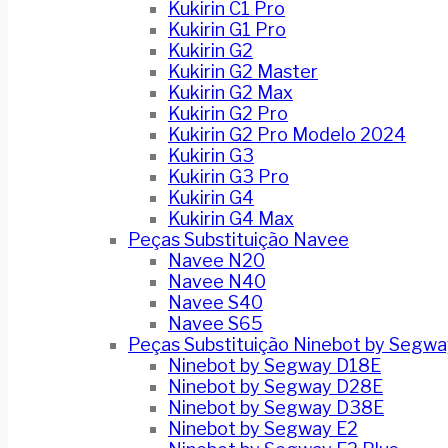
Kukirin C1 Pro
Kukirin G1 Pro
Kukirin G2
Kukirin G2 Master
Kukirin G2 Max
Kukirin G2 Pro
Kukirin G2 Pro Modelo 2024
Kukirin G3
Kukirin G3 Pro
Kukirin G4
Kukirin G4 Max
Peças Substituição Navee
Navee N20
Navee N40
Navee S40
Navee S65
Peças Substituição Ninebot by Segwa
Ninebot by Segway D18E
Ninebot by Segway D28E
Ninebot by Segway D38E
Ninebot by Segway E2