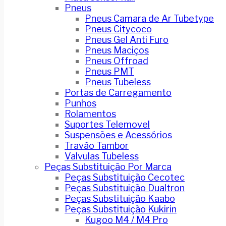
Pneus
Pneus Camara de Ar Tubetype
Pneus Citycoco
Pneus Gel Anti Furo
Pneus Maciços
Pneus Offroad
Pneus PMT
Pneus Tubeless
Portas de Carregamento
Punhos
Rolamentos
Suportes Telemovel
Suspensões e Acessórios
Travão Tambor
Valvulas Tubeless
Peças Substituição Por Marca
Peças Substituição Cecotec
Peças Substituição Dualtron
Peças Substituição Kaabo
Peças Substituição Kukirin
Kugoo M4 / M4 Pro