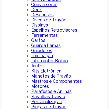
Conversores
Deck
Descansos
Discos de Travão
Displays
Espelhos Retrovisores
Ferramentas
Garfos
Guarda Lamas
Guiadores
Iluminação
Interruptor Botao
Jantes
Kits Eletrónica
Manetes de Travão
Mastros e Componentes
Motores
Parafusos e Anilhas
Pastilhas Travao
Personalização
Pinças de Travão