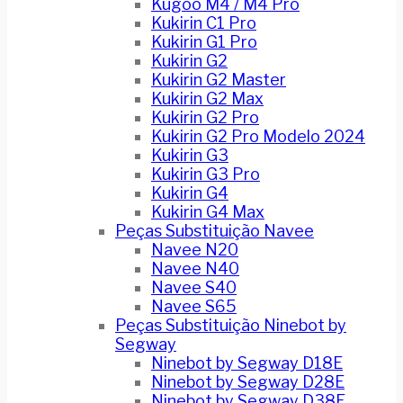
Kugoo M4 / M4 Pro
Kukirin C1 Pro
Kukirin G1 Pro
Kukirin G2
Kukirin G2 Master
Kukirin G2 Max
Kukirin G2 Pro
Kukirin G2 Pro Modelo 2024
Kukirin G3
Kukirin G3 Pro
Kukirin G4
Kukirin G4 Max
Peças Substituição Navee
Navee N20
Navee N40
Navee S40
Navee S65
Peças Substituição Ninebot by
Segway
Ninebot by Segway D18E
Ninebot by Segway D28E
Ninebot by Segway D38E