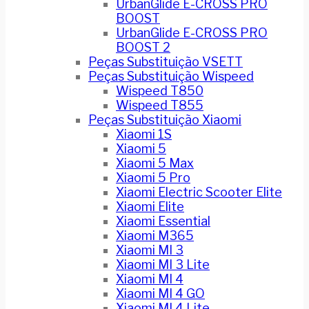
UrbanGlide E-CROSS PRO
BOOST
UrbanGlide E-CROSS PRO
BOOST 2
Peças Substituição VSETT
Peças Substituição Wispeed
Wispeed T850
Wispeed T855
Peças Substituição Xiaomi
Xiaomi 1S
Xiaomi 5
Xiaomi 5 Max
Xiaomi 5 Pro
Xiaomi Electric Scooter Elite
Xiaomi Elite
Xiaomi Essential
Xiaomi M365
Xiaomi MI 3
Xiaomi MI 3 Lite
Xiaomi MI 4
Xiaomi MI 4 GO
Xiaomi MI 4 Lite