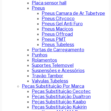
Placa sensor hall
Pneus
Pneus Camara de Ar Tubetype
Pneus Citycoco
Pneus Gel Anti Furo
Pneus Maciços
Pneus Offroad
Pneus PMT
Pneus Tubeless
Portas de Carregamento
Punhos
Rolamentos
Suportes Telemovel
Suspensões e Acessórios
Travão Tambor
Valvulas Tubeless
Peças Substituição Por Marca
Peças Substituição Cecotec
Peças Substituição Dualtron
Peças Substituição Kaabo
Peças Substituição Kukirin