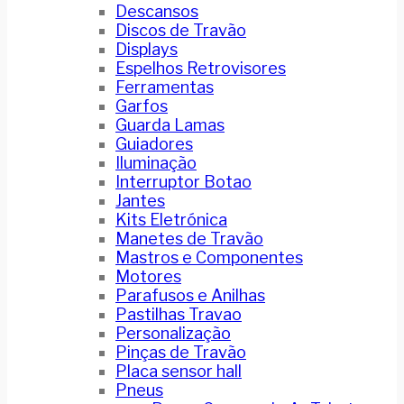
Descansos
Discos de Travão
Displays
Espelhos Retrovisores
Ferramentas
Garfos
Guarda Lamas
Guiadores
Iluminação
Interruptor Botao
Jantes
Kits Eletrónica
Manetes de Travão
Mastros e Componentes
Motores
Parafusos e Anilhas
Pastilhas Travao
Personalização
Pinças de Travão
Placa sensor hall
Pneus