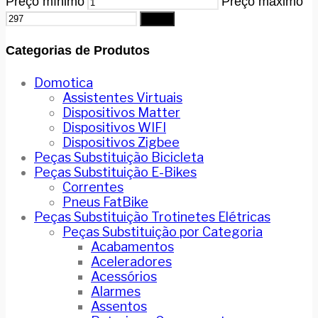
Preço mínimo
Preço máximo
Filtrar
Categorias de Produtos
Domotica
Assistentes Virtuais
Dispositivos Matter
Dispositivos WIFI
Dispositivos Zigbee
Peças Substituição Bicicleta
Peças Substituição E-Bikes
Correntes
Pneus FatBike
Peças Substituição Trotinetes Elétricas
Peças Substituição por Categoria
Acabamentos
Aceleradores
Acessórios
Alarmes
Assentos