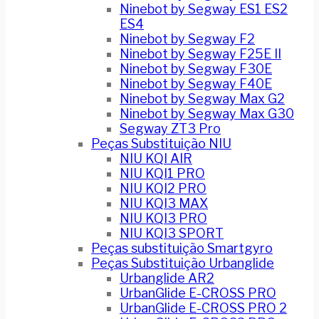
Ninebot by Segway ES1 ES2
ES4
Ninebot by Segway F2
Ninebot by Segway F25E II
Ninebot by Segway F30E
Ninebot by Segway F40E
Ninebot by Segway Max G2
Ninebot by Segway Max G30
Segway ZT3 Pro
Peças Substituição NIU
NIU KQI AIR
NIU KQI1 PRO
NIU KQI2 PRO
NIU KQI3 MAX
NIU KQI3 PRO
NIU KQI3 SPORT
Peças substituição Smartgyro
Peças Substituição Urbanglide
Urbanglide AR2
UrbanGlide E-CROSS PRO
UrbanGlide E-CROSS PRO 2