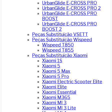
UrbanGlide E-CROSS PRO
UrbanGlide E-CROSS PRO 2
UrbanGlide E-CROSS PRO
BOOST
UrbanGlide E-CROSS PRO
BOOST 2
Peças Substituição VSETT
Peças Substituição Wispeed
Wispeed T850
Wispeed T855
Peças Substituição Xiaomi
Xiaomi 1S
Xiaomi 5
Xiaomi 5 Max
Xiaomi 5 Pro
Xiaomi Electric Scooter Elite
Xiaomi Elite
Xiaomi Essential
Xiaomi M365
Xiaomi MI 3
Xiaomi MI 3 Lite