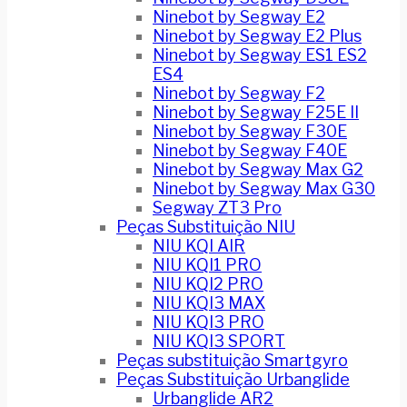
Ninebot by Segway E2
Ninebot by Segway E2 Plus
Ninebot by Segway ES1 ES2
ES4
Ninebot by Segway F2
Ninebot by Segway F25E II
Ninebot by Segway F30E
Ninebot by Segway F40E
Ninebot by Segway Max G2
Ninebot by Segway Max G30
Segway ZT3 Pro
Peças Substituição NIU
NIU KQI AIR
NIU KQI1 PRO
NIU KQI2 PRO
NIU KQI3 MAX
NIU KQI3 PRO
NIU KQI3 SPORT
Peças substituição Smartgyro
Peças Substituição Urbanglide
Urbanglide AR2