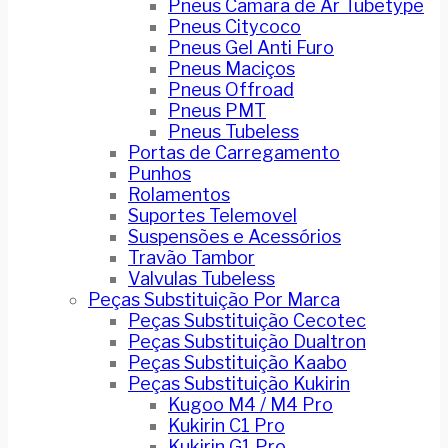
Pneus Camara de Ar Tubetype
Pneus Citycoco
Pneus Gel Anti Furo
Pneus Maciços
Pneus Offroad
Pneus PMT
Pneus Tubeless
Portas de Carregamento
Punhos
Rolamentos
Suportes Telemovel
Suspensões e Acessórios
Travão Tambor
Valvulas Tubeless
Peças Substituição Por Marca
Peças Substituição Cecotec
Peças Substituição Dualtron
Peças Substituição Kaabo
Peças Substituição Kukirin
Kugoo M4 / M4 Pro
Kukirin C1 Pro
Kukirin G1 Pro