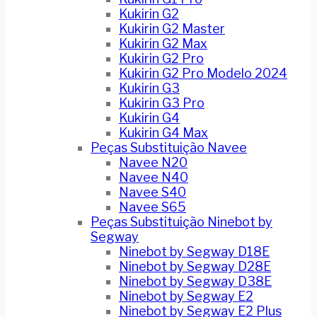
Kukirin G2
Kukirin G2 Master
Kukirin G2 Max
Kukirin G2 Pro
Kukirin G2 Pro Modelo 2024
Kukirin G3
Kukirin G3 Pro
Kukirin G4
Kukirin G4 Max
Peças Substituição Navee
Navee N20
Navee N40
Navee S40
Navee S65
Peças Substituição Ninebot by
Segway
Ninebot by Segway D18E
Ninebot by Segway D28E
Ninebot by Segway D38E
Ninebot by Segway E2
Ninebot by Segway E2 Plus