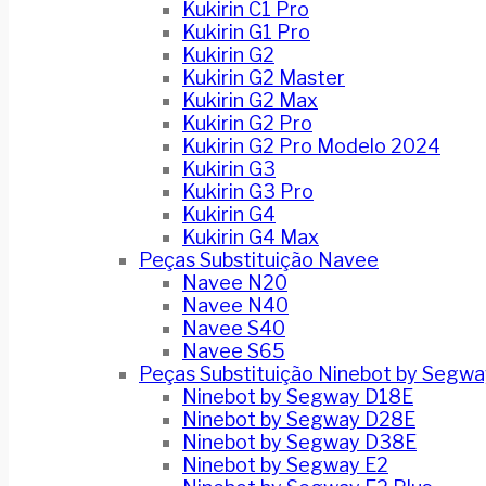
Kukirin C1 Pro
Kukirin G1 Pro
Kukirin G2
Kukirin G2 Master
Kukirin G2 Max
Kukirin G2 Pro
Kukirin G2 Pro Modelo 2024
Kukirin G3
Kukirin G3 Pro
Kukirin G4
Kukirin G4 Max
Peças Substituição Navee
Navee N20
Navee N40
Navee S40
Navee S65
Peças Substituição Ninebot by Segwa
Ninebot by Segway D18E
Ninebot by Segway D28E
Ninebot by Segway D38E
Ninebot by Segway E2