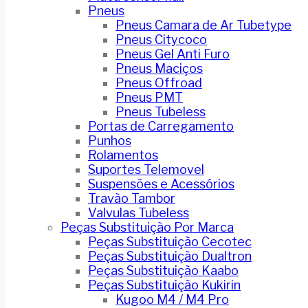
Pneus
Pneus Camara de Ar Tubetype
Pneus Citycoco
Pneus Gel Anti Furo
Pneus Maciços
Pneus Offroad
Pneus PMT
Pneus Tubeless
Portas de Carregamento
Punhos
Rolamentos
Suportes Telemovel
Suspensões e Acessórios
Travão Tambor
Valvulas Tubeless
Peças Substituição Por Marca
Peças Substituição Cecotec
Peças Substituição Dualtron
Peças Substituição Kaabo
Peças Substituição Kukirin
Kugoo M4 / M4 Pro