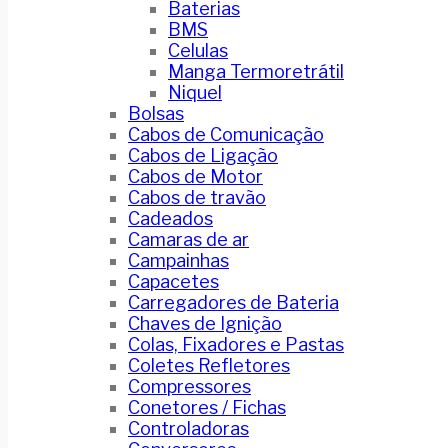
Baterias
BMS
Celulas
Manga Termoretrátil
Niquel
Bolsas
Cabos de Comunicação
Cabos de Ligação
Cabos de Motor
Cabos de travão
Cadeados
Camaras de ar
Campainhas
Capacetes
Carregadores de Bateria
Chaves de Ignição
Colas, Fixadores e Pastas
Coletes Refletores
Compressores
Conetores / Fichas
Controladoras