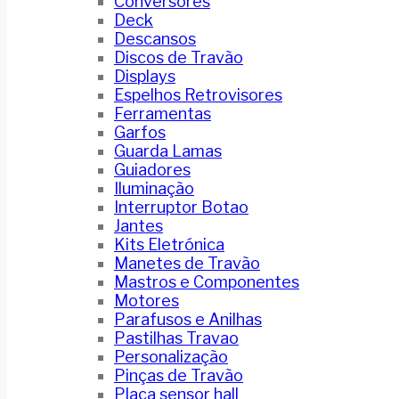
Conversores
Deck
Descansos
Discos de Travão
Displays
Espelhos Retrovisores
Ferramentas
Garfos
Guarda Lamas
Guiadores
Iluminação
Interruptor Botao
Jantes
Kits Eletrónica
Manetes de Travão
Mastros e Componentes
Motores
Parafusos e Anilhas
Pastilhas Travao
Personalização
Pinças de Travão
Placa sensor hall