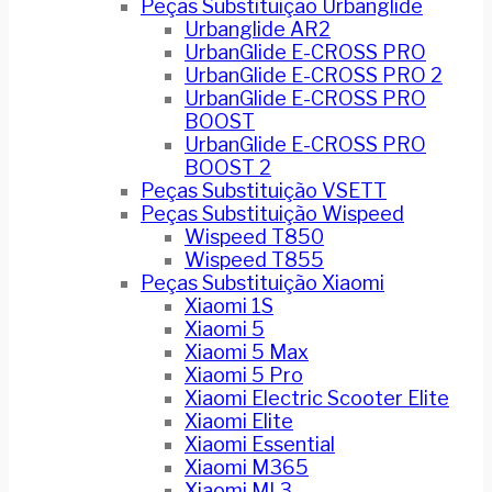
Peças Substituição Urbanglide
Urbanglide AR2
UrbanGlide E-CROSS PRO
UrbanGlide E-CROSS PRO 2
UrbanGlide E-CROSS PRO
BOOST
UrbanGlide E-CROSS PRO
BOOST 2
Peças Substituição VSETT
Peças Substituição Wispeed
Wispeed T850
Wispeed T855
Peças Substituição Xiaomi
Xiaomi 1S
Xiaomi 5
Xiaomi 5 Max
Xiaomi 5 Pro
Xiaomi Electric Scooter Elite
Xiaomi Elite
Xiaomi Essential
Xiaomi M365
Xiaomi MI 3