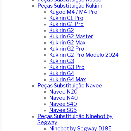
Peças Substituição Kukirin
Kugoo M4 / M4 Pro
Kukirin C1 Pro
Kukirin G1 Pro
Kukirin G2
Kukirin G2 Master
Kukirin G2 Max
Kukirin G2 Pro
Kukirin G2 Pro Modelo 2024
Kukirin G3
Kukirin G3 Pro
Kukirin G4
Kukirin G4 Max
Peças Substituição Navee
Navee N20
Navee N40
Navee S40
Navee S65
Peças Substituição Ninebot by
Segway
Ninebot by Segway D18E