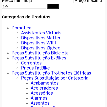
Preço mínimo
Preço máximo
Filtrar
Categorias de Produtos
Domotica
Assistentes Virtuais
Dispositivos Matter
Dispositivos WIFI
Dispositivos Zigbee
Peças Substituição Bicicleta
Peças Substituição E-Bikes
Correntes
Pneus FatBike
Peças Substituição Trotinetes Elétricas
Peças Substituição por Categoria
Acabamentos
Aceleradores
Acessórios
Alarmes
Assentos