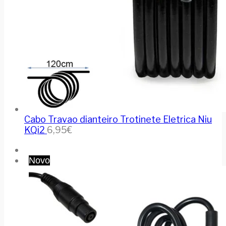
Cabo Travao dianteiro Trotinete Eletrica Niu
KQi2
6,95
€
Novo