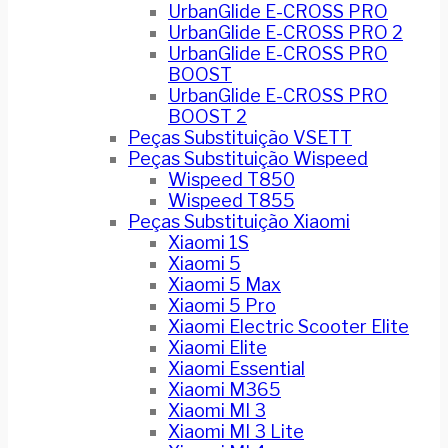
UrbanGlide E-CROSS PRO
UrbanGlide E-CROSS PRO 2
UrbanGlide E-CROSS PRO
BOOST
UrbanGlide E-CROSS PRO
BOOST 2
Peças Substituição VSETT
Peças Substituição Wispeed
Wispeed T850
Wispeed T855
Peças Substituição Xiaomi
Xiaomi 1S
Xiaomi 5
Xiaomi 5 Max
Xiaomi 5 Pro
Xiaomi Electric Scooter Elite
Xiaomi Elite
Xiaomi Essential
Xiaomi M365
Xiaomi MI 3
Xiaomi MI 3 Lite