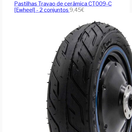
Pastilhas Travao de cerâmica CT009-C
[Ewheel] - 2 conjuntos
9,45
€