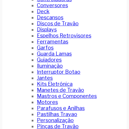
Conversores
Deck
Descansos
Discos de Travão
Displays
Espelhos Retrovisores
Ferramentas
Garfos
Guarda Lamas
Guiadores
Iluminação
Interruptor Botao
Jantes
Kits Eletrónica
Manetes de Travão
Mastros e Componentes
Motores
Parafusos e Anilhas
Pastilhas Travao
Personalização
Pinças de Travão