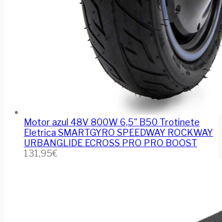
Motor azul 48V 800W 6,5" B50 Trotinete
Eletrica SMARTGYRO SPEEDWAY ROCKWAY
URBANGLIDE ECROSS PRO PRO BOOST
131,95
€