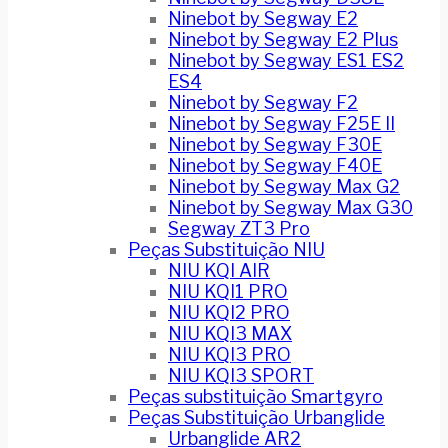
Ninebot by Segway E2
Ninebot by Segway E2 Plus
Ninebot by Segway ES1 ES2
ES4
Ninebot by Segway F2
Ninebot by Segway F25E II
Ninebot by Segway F30E
Ninebot by Segway F40E
Ninebot by Segway Max G2
Ninebot by Segway Max G30
Segway ZT3 Pro
Peças Substituição NIU
NIU KQI AIR
NIU KQI1 PRO
NIU KQI2 PRO
NIU KQI3 MAX
NIU KQI3 PRO
NIU KQI3 SPORT
Peças substituição Smartgyro
Peças Substituição Urbanglide
Urbanglide AR2