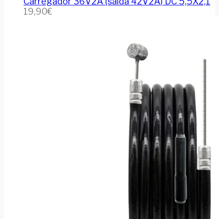
Carregador 36V2A (saída 42V2A) DC 5,5X2,1
19,90
€