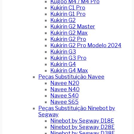
Kugoo M4 / M4 Pro
Kukirin C1 Pro
Kukirin G1 Pro
Kukirin G2
Kukirin G2 Master
Kukirin G2 Max
Kukirin G2 Pro
Kukirin G2 Pro Modelo 2024
Kukirin G3
Kukirin G3 Pro
Kukirin G4
Kukirin G4 Max
Peças Substituição Navee
Navee N20
Navee N40
Navee S40
Navee S65
Peças Substituição Ninebot by
Segway
Ninebot by Segway D18E
Ninebot by Segway D28E
Ninebot by Segway D38E