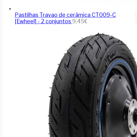
Pastilhas Travao de cerâmica CT009-C
[Ewheel] - 2 conjuntos
9,45
€