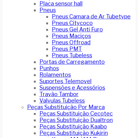
Placa sensor hall
Pneus
Pneus Camara de Ar Tubetype
Pneus Citycoco
Pneus Gel Anti Furo
Pneus Maciços
Pneus Offroad
Pneus PMT
Pneus Tubeless
Portas de Carregamento
Punhos
Rolamentos
Suportes Telemovel
Suspensões e Acessórios
Travão Tambor
Valvulas Tubeless
Peças Substituição Por Marca
Peças Substituição Cecotec
Peças Substituição Dualtron
Peças Substituição Kaabo
Peças Substituição Kukirin